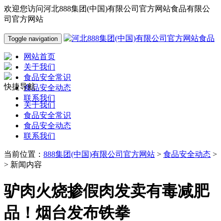
欢迎您访问河北888集团(中国)有限公司官方网站食品有限公
司官方网站
Toggle navigation
网站首页
关于我们
食品安全常识
快捷导航
食品安全动态
联系我们
关于我们
食品安全常识
食品安全动态
联系我们
当前位置：
888集团(中国)有限公司官方网站
>
食品安全动态
>
> 新闻内容
驴肉火烧掺假肉发卖有毒减肥
品！烟台发布铁拳