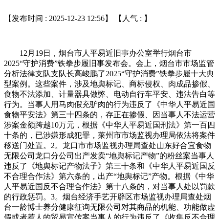
【发布时间 : 2025-12-23 12:56】 【人气 :
】
12月19日，烟台市人平易近旧事办公室举行烟台市
2025“守护消费”铁拳步履旧事发布会。会上，烟台市市场监管
分析法律支队支队长高峻鹏了2025“守护消费”铁拳步履十大典
型案例。这些案件，涉及地舆标记、商标侵权、肉成品掺假、
食物不法添加、计量器具做弊、电动自行车平安、违法告白等
行为。当事人用马肉假充驴肉的行为违反了《中华人平易近国
食物平安法》第三十四条的，存正在掺假、因当事人不法运营
涉案金额跨越10万元，根据《中华人平易近国刑法》第一百四
十条的，已涉嫌形成犯罪，莱州市市场监视办理局依法将案件
移送门处置。2。龙口市市场监视办理局查处山东好合宜食物
无限公司龙口分公司出产发卖“地舆标记产物”的粉丝案当事人
违反了《地舆标记产物法子》第三十条和《中华人平易近国反
不合理合作法》第六条的，出产“地舆标记”产物。根据《中华
人平易近国反不合理合作法》第十八条的，对当事人处以罚款
的行政惩罚。3。烟台经济手艺开辟区市场监视办理局查处烟
台一龄博士养分健康征询无限公司对其商品的机能、功能做虚
假或者惹人的贸易宣传案当事人的行为违反了《收集反不合理