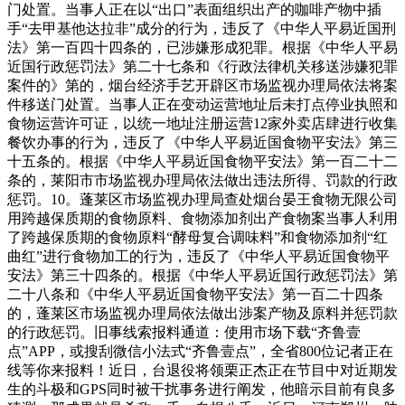
门处置。当事人正在以“出口”表面组织出产的咖啡产物中插
手“去甲基他达拉非”成分的行为，违反了《中华人平易近国刑
法》第一百四十四条的，已涉嫌形成犯罪。根据《中华人平易
近国行政惩罚法》第二十七条和《行政法律机关移送涉嫌犯罪
案件的》第的，烟台经济手艺开辟区市场监视办理局依法将案
件移送门处置。当事人正在变动运营地址后未打点停业执照和
食物运营许可证，以统一地址注册运营12家外卖店肆进行收集
餐饮办事的行为，违反了《中华人平易近国食物平安法》第三
十五条的。根据《中华人平易近国食物平安法》第一百二十二
条的，莱阳市市场监视办理局依法做出违法所得、罚款的行政
惩罚。10。蓬莱区市场监视办理局查处烟台晏王食物无限公司
用跨越保质期的食物原料、食物添加剂出产食物案当事人利用
了跨越保质期的食物原料“酵母复合调味料”和食物添加剂“红
曲红”进行食物加工的行为，违反了《中华人平易近国食物平
安法》第三十四条的。根据《中华人平易近国行政惩罚法》第
二十八条和《中华人平易近国食物平安法》第一百二十四条
的，蓬莱区市场监视办理局依法做出涉案产物及原料并惩罚款
的行政惩罚。旧事线索报料通道：使用市场下载“齐鲁壹
点”APP，或搜刮微信小法式“齐鲁壹点”，全省800位记者正在
线等你来报料！近日，台退役将领栗正杰正在节目中对近期发
生的斗极和GPS同时被干扰事务进行阐发，他暗示目前有良多