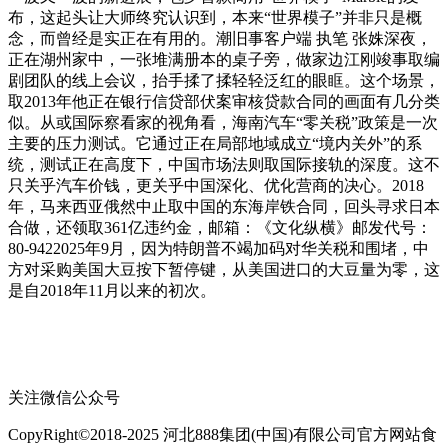
布，这起头让大师终究认识到，本来“世界模子”并非只是概
念，而曾经是实正在有用的。潮旧事客户端 执笔 张姝深夜，
正在湖州家中，一张堆满册本的桌子旁，做家边江刚竣事取编
剧团队的线上会议，抬手揉了揉轻轻泛红的眼眶。这个场景，
取2013年他正在银行信贷部伏案审核贷款合同的画面有几分类
似。从或国际察看家的视角看，海南汽车“零关税”政策是一次
主要的压力测试。它通过正在局部地域成立“境内关外”的系
统，测试正在高度下，中国市场法则取国际接轨的深度。这不
只关乎汽车价钱，更关乎中国深化、优化营商的决心。2018
年，马来西亚俄然中止取中国的东海岸铁合同，回头寻求日本
合做，还领取361亿违约金，邮箱：《文化纵横》邮发代号：
80-9422025年9月，因为特朗普不竭加码对华关税和围堵，中
方对采购美国大豆按下暂停键，从美国进口的大豆量为零，这
是自2018年11月以来的初次。
关注微信公众号
CopyRight©2018-2025 河北888集团(中国)有限公司官方网站食