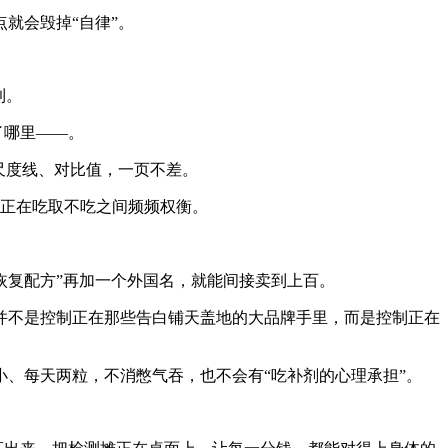
就会毁掉“自律”。
到。
了哪里——。
尺度线、对比值，一页不差。
要正在吃取不吃之间频频权衡。
恢复配方”再加一个外国名，就能间接卖到上百。
不是控制正在那些告白铺天盖地的大品牌手里，而是控制正在
更小、每天两粒，不消憋气吞，也不会有“吃补剂的心理承担”。