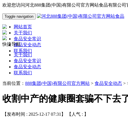
欢迎您访问河北888集团(中国)有限公司官方网站食品有限公司
Toggle navigation
网站首页
关于我们
食品安全常识
快捷导航
食品安全动态
联系我们
关于我们
食品安全常识
食品安全动态
联系我们
当前位置：
888集团(中国)有限公司官方网站
>
食品安全动态
>
收割中产的健康圈套骗不下去
【发布时间 : 2025-12-17 07:31】 【人气 :
】