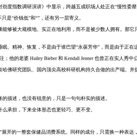
对劲度指数调研演讲》中显示，跨越五成职场人处正在“慢性委靡
是“价钱低”和“”，还有另一层寄义。
够被大规模地、实正在地利用，而不是被少数人拥有。那它只
、精神、恢复，不是由于谁巴望“永葆芳华”，而是由于正在
Hailey Bieber 和 Kendall Jenner 也曾正在实人秀中
佛研究团队、国内顶尖高校科研机构持久合做的出产端。并提
的描述，也没有锐意的，只是一句句朴实的描述。
么承担，下来全体形态也更轻巧、更不变。
展开的一整套保健品消费系统。同样的成分，只需换一种表达