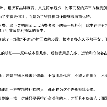
出。也没有品牌宣言。只是简单包拆，附带完整的第三方检测演
了变得更强壮，而是为了维持糊口还能继续向前运转。
线下导购佣金……消费者买下的每一瓶补剂，此中往往有70%
成了行业最便利操纵的资本。
了一场取“不确定性”匹敌的步履。根本套餐永久不敷平安，
见的明细——原料成本是几多、质检费用是几多、运输和仓储各
：若是产物不颠末经销商、不做明星代言、不跑大曲播间、不进
他们一样被精神耗损的人，都正在为这个差价持续买单。
到像一槛，仿佛只要买得起高溢价的人，才配具有好形态；而