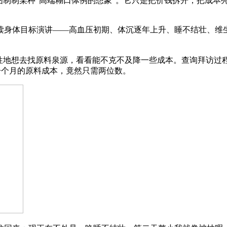
制制某种“高端糊口体例的想象”。它只是把价钱拆开，把成本
身体目标演讲——高血压初期、体沉逐年上升、睡不结壮、维生
天性地想去找原料泉源，看看能不克不及降一些成本。查询拜访过
，一个月的原料成本，竟然只需两位数。