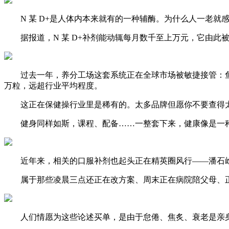
N 某 D+是人体内本来就有的一种辅酶。为什么人一老就感受身体被
据报道，N 某 D+补剂能动辄每月数千至上万元，它由此被
过去一年，养分工场这套系统正在全球市场被敏捷接管：鱼油销量
万粒，远超行业平均程度。
这正在保健操行业里是稀有的。太多品牌但愿你不要查得太细
健身同样如斯，课程、配备……一整套下来，健康像是一种被
近年来，相关的口服补剂也起头正在精英圈风行——潘石屹
属于那些凌晨三点还正在改方案、周末正在病院陪父母、正
人们情愿为这些论述买单，是由于怠倦、焦炙、衰老是亲身的