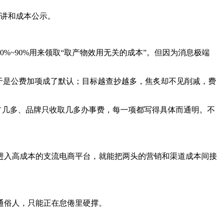
讲和成本公示。
~90%用来领取“取产物效用无关的成本”。但因为消息极端
于是公费加项成了默认；目标越查抄越多，焦炙却不见削减，费
占几多、品牌只收取几多办事费，每一项都写得具体而通明。不
入高成本的支流电商平台，就能把两头的营销和渠道成本间接
通俗人，只能正在怠倦里硬撑。