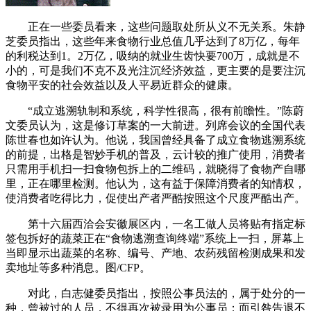
正在一些委员看来，这些问题取处所从义不无关系。朱静
芝委员指出，这些年来食物行业总值几乎达到了8万亿，每年
的利税达到1。2万亿，吸纳的就业生齿快要700万，成就是不
小的，可是我们不克不及光注沉经济效益，更主要的是要注沉
食物平安的社会效益以及人平易近群众的健康。
“成立逃溯轨制和系统，科学性很高，很有前瞻性。”陈蔚
文委员认为，这是修订草案的一大前进。列席会议的全国代表
陈世春也如许认为。他说，我国曾经具备了成立食物逃溯系统
的前提，出格是智妙手机的普及，云计较的推广使用，消费者
只需用手机扫一扫食物包拆上的二维码，就晓得了食物产自哪
里，正在哪里检测。他认为，这有益于保障消费者的知情权，
使消费者吃得比力，促使出产者严酷按照这个尺度严酷出产。
第十六届西洽会安徽展区内，一名工做人员将贴有指定标
签包拆好的蔬菜正在“食物逃溯查询终端”系统上一扫，屏幕上
当即显示出蔬菜的名称、编号、产地、农药残留检测成果和发
卖地址等多种消息。图/CFP。
对此，白志健委员指出，按照公事员法的，属于处分的一
种，曾被过的人员，不得再次被录用为公事员；而引咎告退不