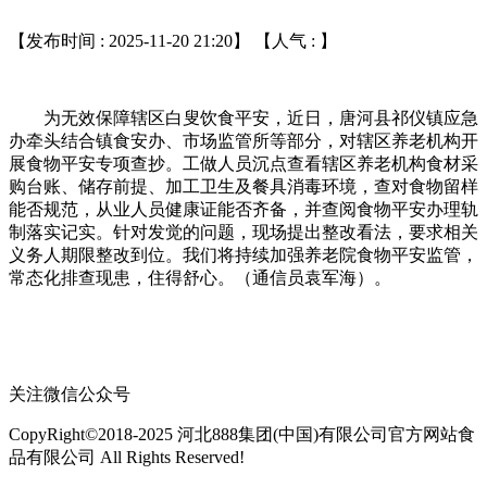
【发布时间 : 2025-11-20 21:20】 【人气 :
】
为无效保障辖区白叟饮食平安，近日，唐河县祁仪镇应急
办牵头结合镇食安办、市场监管所等部分，对辖区养老机构开
展食物平安专项查抄。工做人员沉点查看辖区养老机构食材采
购台账、储存前提、加工卫生及餐具消毒环境，查对食物留样
能否规范，从业人员健康证能否齐备，并查阅食物平安办理轨
制落实记实。针对发觉的问题，现场提出整改看法，要求相关
义务人期限整改到位。我们将持续加强养老院食物平安监管，
常态化排查现患，住得舒心。（通信员袁军海）。
关注微信公众号
CopyRight©2018-2025 河北888集团(中国)有限公司官方网站食
品有限公司 All Rights Reserved!