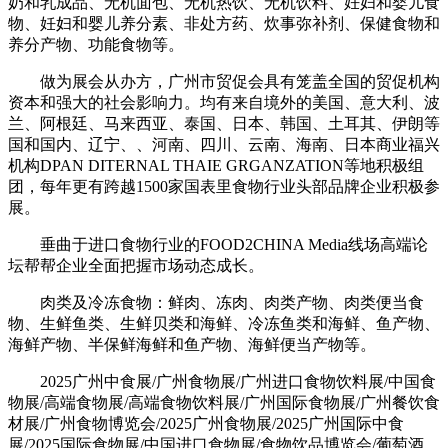
奶和乳成品、无机面包、无机热饮、无机饮料、妊妇和婴儿食
物、妊妇和婴儿养分素、非处方药、炊事弥补剂、保健食物和
养分产物、功能食物等。
做为展会从办方，广州市贸促会具有笼盖全国的贸促机构
资本和强大的社会影响力。均有来自境外的美国、意大利、波
兰、阿根廷、马来西亚、泰国、日本、韩国、土耳其、伊朗等
国和国内、辽宁、、河南、四川、云南、海南、日本商业福兴
机构DPAN DITERNAL THAIE GRGANZATION等地积极组
团，每年更有跨越1500家国表里食物行业头部品牌企业积极参
展。
垂曲于进口食物行业的FOOD2CHINA Media线场高端论
坛帮帮企业全面把握市场动态成长。
肉类及冷冻食物：鲜肉、冻肉、肉类产物、肉类便当食
物、生鲜鱼类、生鲜贝类和海鲜、冷冻鱼类和海鲜、鱼产物、
海鲜产物、半保鲜海鲜和鱼产物、海鲜便当产物等。
2025广州中食展/广州食物展/广州进口食物饮料展/中国食
物展/高端食物展/高端食物饮料展/广州国际食物展/广州餐饮食
材展/广州食物博览会/2025广州食物展/2025广州国际中食
展/2025国际食物展/中国进口食物展/食物饮品博览会/葡萄酒