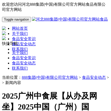
欢迎您访问河北888集团(中国)有限公司官方网站食品有限公
司官方网站
Toggle navigation
网站首页
关于我们
食品安全常识
快捷导航
食品安全动态
联系我们
关于我们
食品安全常识
食品安全动态
联系我们
当前位置：
888集团(中国)有限公司官方网站
>
食品安全动态
>
> 新闻内容
2025广州中食展【从办及网
坐】2025中国（广州）国