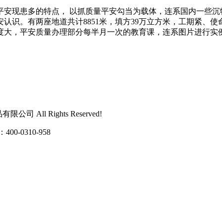
现患多的特点， 以抓质量平安勾当为载体，连系国内一些沉特
认识。有两座地道共计8851米，填方39万立方米，工期紧、
度大，平安质量办理部分每半月一次的教育课，连系图片进行实
司 All Rights Reserved!
0310-958