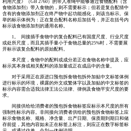
利用尺度》（GB 2760）的带入准绳中能够通过食物配料（含
食物添加剂）带入食物的，则不需要标示；但若是复合配猜中
含有的食物添加剂正在终产物中起功能感化，则该当标示。保
举的标示体例为：正在复合配料名称后加括号，并正在括号内
标示该食物添加剂的通用名称。
1。 间接插手食物中的复合配料已有国度尺度、行业尺度
或处所尺度，而且其插手量小于食物总量的25%时，不需要展
开标示该复合配料的原始配料。
本尺度，食物中的配料或成分若正在食物名称中提及，应
标示其本身或相关配料的添加量或正在成品中的含量。
对于采用正在原进口预包拆食物包拆外加贴中文标签体例
进行标示的环境，裸露的外文或繁体字以及加贴的中文标签的
标示内容需合适我法律王法公法律、律例及食物平安尺度的要
求。
间接供给给消费者的预包拆食物标签应标示本尺度的所有
强制性标示内容。非间接向消费者供给的预包拆食物标签上应
标示食物名称、规格、净含量、出产日期、保质期到期日和储
存前提，其他内容如未正在标签上标注，则应正在数字标签标
示，或通过仿单、合划一体例说明。