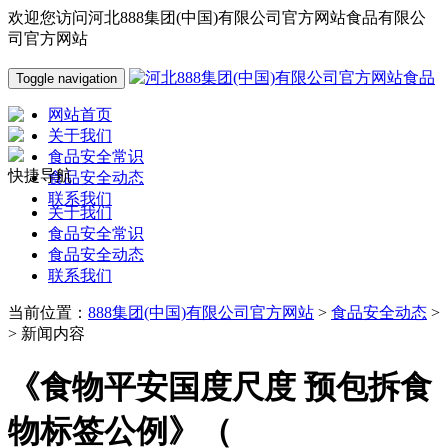
欢迎您访问河北888集团(中国)有限公司官方网站食品有限公
司官方网站
Toggle navigation
网站首页
关于我们
食品安全常识
快捷导航
食品安全动态
联系我们
关于我们
食品安全常识
食品安全动态
联系我们
当前位置：
888集团(中国)有限公司官方网站
>
食品安全动态
>
> 新闻内容
《食物平安国度尺度 预包拆食
物标签公例》（