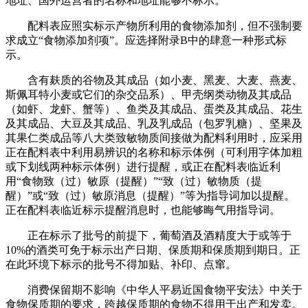
地址、国外运营者的名称和地址能够不标示。
配料表应照实标示产物所利用的食物添加剂，但不强制要
求成立“食物添加剂项”。应选择附录B中的肆意一种形式标
示。
含有麸质的谷物及其成品（如小麦、黑麦、大麦、燕麦、
斯佩耳特小麦或它们的杂交品系）、甲壳纲类动物及其成品
（如虾、龙虾、蟹等）、鱼类及其成品、蛋类及其成品、花生
及其成品、大豆及其成品、乳及乳成品（包罗乳糖）、坚果及
其果仁类成品等八大类致敏物质间接做为配料利用时，应采用
正在配料表中利用易辨识的名称和标示体例（可利用字体加粗
或下划线两种标示体例）进行提醒，或正在配料表临近利
用“食物致（过）敏原（提醒）”“致（过）敏物质（提
醒）”或“致（过）敏原消息（提醒）”等为指导词加以提醒。
正在配料表临近标示提醒消息时，也能够晦气用指导词。
正在标示了批号的前提下，葡萄酒及酒精度大于或等于
10%的酒类可免于标示出产日期、保质期和保质期到期日。正
在此环境下标示的批号不得加贴、补印、点窜。
消费保留期不影响《中华人平易近国食物平安法》中关于
食物保质期的要求，跨越保质期的食物不得用于出产和发卖。