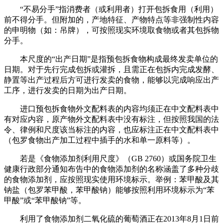
“不易分手”指消费者（或利用者）打开包拆食用（利用）
前不得分手。但附加的，产地特征、产物特点等非强制性内容
的申明物（如：吊牌），可按照现实环境取食物或者其包拆物
分手。
本尺度的“出产日期”是指预包拆食物构成最终发卖单位的
日期。对于先行完成包拆或灌拆，且需正在包拆内完成发酵、
静置等出产过程后方可进行发卖的食物，能够以完成响应出产
工序，进行发卖的日期为出产日期。
进口预包拆食物外文配料表的内容均须正在中文配料表中
有对应内容，原产物外文配料表中没有标注，但按照我国的法
令、律例和尺度该当标注的内容，也应标注正在中文配料表中
（包罗食物出产加工过程中插手的水和单一原料等）。
若是《食物添加剂利用尺度》（GB 2760）或国务院卫生
健康行政部分通知布告中的食物添加剂的名称涵盖了多种分歧
的食物添加剂，应按照现实使用环境标示。举例：苯甲酸及其
钠盐（包罗苯甲酸，苯甲酸钠）能够按照利用环境标示为“苯
甲酸”或“苯甲酸钠”等。
利用了食物添加剂二氧化硫的葡萄酒正在2013年8月1日前