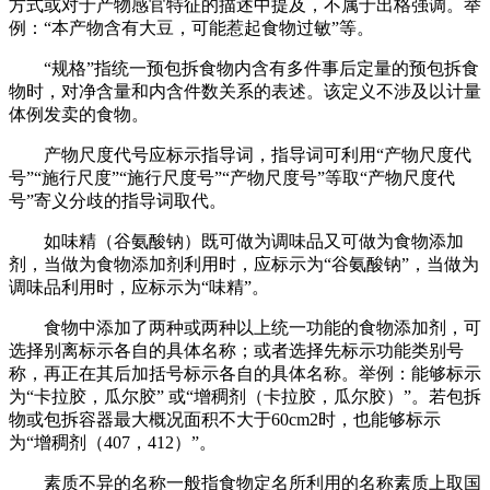
方式或对于产物感官特征的描述中提及，不属于出格强调。举
例：“本产物含有大豆，可能惹起食物过敏”等。
“规格”指统一预包拆食物内含有多件事后定量的预包拆食
物时，对净含量和内含件数关系的表述。该定义不涉及以计量
体例发卖的食物。
产物尺度代号应标示指导词，指导词可利用“产物尺度代
号”“施行尺度”“施行尺度号”“产物尺度号”等取“产物尺度代
号”寄义分歧的指导词取代。
如味精（谷氨酸钠）既可做为调味品又可做为食物添加
剂，当做为食物添加剂利用时，应标示为“谷氨酸钠”，当做为
调味品利用时，应标示为“味精”。
食物中添加了两种或两种以上统一功能的食物添加剂，可
选择别离标示各自的具体名称；或者选择先标示功能类别号
称，再正在其后加括号标示各自的具体名称。举例：能够标示
为“卡拉胶，瓜尔胶” 或“增稠剂（卡拉胶，瓜尔胶）”。若包拆
物或包拆容器最大概况面积不大于60cm2时，也能够标示
为“增稠剂（407，412）”。
素质不异的名称一般指食物定名所利用的名称素质上取国