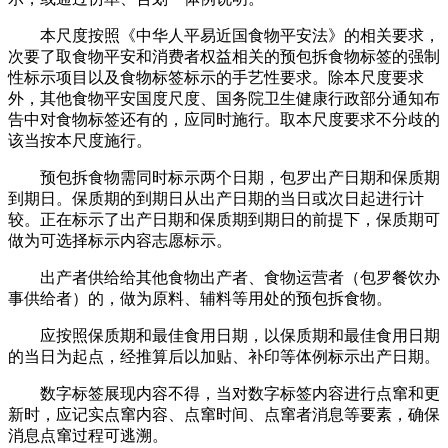
本尺度按照《中华人平易近国食物平安法》的相关要求，
次要了取食物平安和消费者权益相关的预包拆食物标签的强制
性标示项目以及食物标签标示的手艺性要求。除本尺度要求
外，其他食物平安国度尺度、国务院卫生健康行政部分通知布
告中对食物标签还有的，应同时施行。取本尺度要求不分歧的
该当按本尺度施行。
预包拆食物需同时标示两个日期，包罗出产日期和保质期
到期日。保质期的到期日从出产日期的当日或次日起进行计
较。正在标示了出产日期和保质期到期日的前提下，保质期可
做为可选择标示内容志愿标示。
出产者供给给其他食物出产者、食物运营者（包罗餐饮办
事供给者）的，做为原料、辅料等用处的预包拆食物。
应按照保质期和最佳食用日期，以保质期和最佳食用日期
的当日为起点，经推算后以加贴、补印等体例标示出产日期。
数字标签展现内容不得，当对数字标签内容进行点窜和更
新时，应记实点窜内容、点窜时间、点窜者消息等要素，确保
消息点窜过程可逃溯。