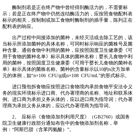
酶制剂若是正在终产物中曾经得到酶活力的，不需要标
示；若是正在终产物中仍然连结酶活力的，应按照食物配料表
标示的相关，按制制或加工食物时酶制剂的插手量，陈列正在
配料表的响应。
出产过程中间接添加的菌种，未经灭活或去除工艺的，该
当标示所添加菌种的具体名称，可同时标示响应的菌株号及菌
种含量。通俗食物中利用的菌种，应按照国度卫生健康委《可
用于食物的菌种名单》标示具体的菌种名称；婴长儿食物中利
用的菌种，按照国度卫生健康委《可用于婴长儿食物的菌种名
单》标示具体的菌株名称。菌种的含量标示以10的n次方加单
元的体例，如“n×106 CFU/g或n×108 CFU/mL”的形式标示。
进口预包拆食物应按照进口食物境内承担食物平安法令义
务的现实环境标示进口商、代办署理商的名称、地址和联系体
例。进口商为承担义务从体的，应以进口商为指导词；代办署
理商为承担义务从体的，应以代办署理商为指导词。
2。 应标示《食物添加剂利用尺度》（GB2760）或国务
院卫生健康行政部分通知布告中的食物添加剂名称，举
例：“阿斯巴甜（含苯丙氨酸）”。