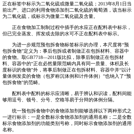
正在标签中标示为二氧化硫或微量二氧化硫；2013年8月1日当
前出产、进口的利用食物添加剂二氧化硫的葡萄酒，该当标示
为二氧化硫，或标示为微量二氧化硫及含量。
正在食物加工制制过程中插手的水应正在配料表中标示，
但已完全蒸发、挥发或去除的水可不正在配料表中标示。
为进一步规范预包拆食物标签标示的办理，本尺度将“预
包拆食物”定义为：事后包拆或者制做正在包拆材料、容器中
的食物。取GB7718—2011版比拟，除事后制做正在包拆材
料、容器中的“正在必然量限范畴内具有同一质量、体积及长
度标识的食物”外，将事后制做正在包拆材料、容器中并“以计
量体例发卖的食物（包罗称沉体例和计件体例）”也纳入了“预
包拆食物”的范畴。
配料表中配料的标示应清晰，易于辨认和识读，配料间能
够用逗号、顿号、分号、空格等易于分辩的体例分隔。
统一预包拆食物中的食物添加剂能够选择以下两种形式之
一进行标示：一是全数标示食物添加剂的通用名称；二是全数
标示食物添加剂的功能类别号称，同时标示食物添加剂的通用
名称。