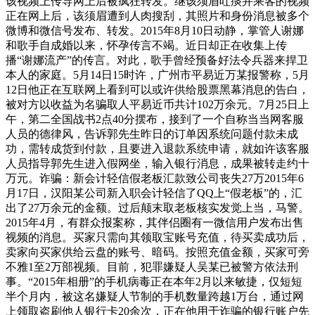
该视频上传导网上后被疯狂转发。继该须眉吐痰并乘客的视频
正在网上后，该须眉遭到人肉搜刮，其照片和身份消息被多个
微博和微信号发布、转发。2015年8月10日动静，掌管人谢娜
和歌手自成婚以来，怀孕传言不竭。近日却正在收集上传
播“谢娜流产”的传言。对此，歌手曾经预备好法令兵器来捍卫
本人的家庭。5月14日15时许，广州市平易近万某报警称，5月
12日他正在互联网上看到可以或许供给股票黑幕消息的告白，
被对方以收益为名骗取人平易近币共计102万余元。7月25日上
午，第二全国战书2点40分摆布，接到了一个自称当当网客服
人员的德律风，告诉郭先生昨日的订单因系统问题付款未成
功，需转成货到付款，且要进入退款系统申请，就如许该客服
人员指导郭先生进入假网坐，输入银行消息，成果被转走约十
万元。诈骗：新会计轻信假老板汇款致公司丧失27万2015年6
月17日，汉阳某公司新入职会计轻信了QQ上“假老板”的，汇
出了27万余元的金额。过后颠末取老板核实发觉上当，马警。
2015年4月，有群众报案称，其伴侣圈有一微信用户发布出售
视频的消息。买家只需向其领取宝账号充值，待买卖成功后，
卖家向买家供给云盘的账号、暗码。按照充值金额，买家可旁
不雅1至2万部视频。目前，犯罪嫌疑人吴某已被警方依法刑
事。“2015年相册”的手机病毒正在本年2月以来敏捷，仅短短
半个月内，被这名嫌疑人节制的手机数量跨越1万台，通过网
上领取盗刷他人银行卡20余次，正在他用于诈骗的银行账户先