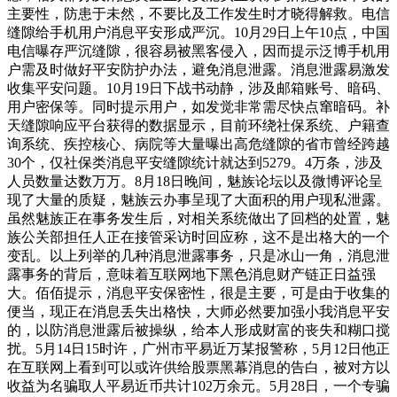
主要性，防患于未然，不要比及工作发生时才晓得解救。电信
缝隙给手机用户消息平安形成严沉。10月29日上午10点，中国
电信曝存严沉缝隙，很容易被黑客侵入，因而提示泛博手机用
户需及时做好平安防护办法，避免消息泄露。消息泄露易激发
收集平安问题。10月19日下战书动静，涉及邮箱账号、暗码、
用户密保等。同时提示用户，如发觉非常需尽快点窜暗码。补
天缝隙响应平台获得的数据显示，目前环绕社保系统、户籍查
询系统、疾控核心、病院等大量曝出高危缝隙的省市曾经跨越
30个，仅社保类消息平安缝隙统计就达到5279。4万条，涉及
人员数量达数万万。8月18日晚间，魅族论坛以及微博评论呈
现了大量的质疑，魅族云办事呈现了大面积的用户现私泄露。
虽然魅族正在事务发生后，对相关系统做出了回档的处置，魅
族公关部担任人正在接管采访时回应称，这不是出格大的一个
变乱。以上列举的几种消息泄露事务，只是冰山一角，消息泄
露事务的背后，意味着互联网地下黑色消息财产链正日益强
大。佰佰提示，消息平安保密性，很是主要，可是由于收集的
便当，现正在消息丢失出格快，大师必然要加强小我消息平安
的，以防消息泄露后被操纵，给本人形成财富的丧失和糊口搅
扰。5月14日15时许，广州市平易近万某报警称，5月12日他正
在互联网上看到可以或许供给股票黑幕消息的告白，被对方以
收益为名骗取人平易近币共计102万余元。5月28日，一个专骗