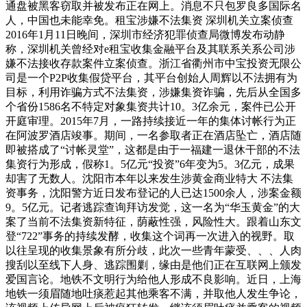
通盘被黑客窃取并被发布正在网上。消息不只包罗良多国际名
人，中国也未能幸免。租宝涉嫌不法集资 深圳机关立案侦查
2016年1月11日晚间，深圳市经济犯罪侦查局微博发布动静
称，深圳机关曾经对e租宝收集金融平台及其联系关系公司涉
嫌不法接收存款案件立案侦查。浙江省衢州市中宝投资无限公
司是一个P2P收集假贷平台，其平台创始人周辉以不法拥有为
目标，利用诈骗方式不法集资，涉嫌集资诈骗，先后从全国多
个省份1586名不特定对象集资共计10。3亿余元，案件已公开
开庭审理。2015年7月，一路持续接近一年的集体讨帐行为正
在阿波罗酒店竣事。期间，一名参取者正在酒店坠亡，酒店随
即被搭成了“讨帐灵堂”，这都是由于一福建一退休干部的不法
集资行为形成，假称1。5亿元“投资”6年变为5。3亿元，成果
却害了无数人。沈阳市本年以来发生涉黄金商业特大 不法集
资事务，沈阳警方近日发布登记的人已达1500余人，涉案金额
9。5亿元。记者逃踪查询拜访发觉，这一名为“华玉黄金”的大
案了当前不法集资新特征，荫蔽性强，风险性大。跟着山东文
登“722”事务的持续发酵，收集这个词再一次进入的视野。取
以往呈现的收集景象有所分歧，此次一些青年蒙受、、、人肉
搜刮以至线下人身、逃踪围剿，缘由是他们正在互联网上颁发
爱国言论。地铁不文明行为给他人形成不良影响。近日，上海
地铁一须眉随地吐痰惹起其他乘客不满，并取他人发生争论，