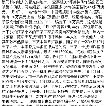
澳门和内地人的冒充内地“”、“查察机关”等德律风诈骗集团已
被警方侦破，两名须眉，该集团至多涉9诈骗案骗取420多万澳
元。5月3日，一名“老外”和一中国籍须眉来向温州警方报案，
称有320万美元上当，钱被汇到温州银行。经记者核实，有骗
子假充他们公司新上任的CEO，骗走了320万美元，这笔钱是
从美国汇到温州银行的。9月12日薄暮17时44分，家住浙江杭
州下沙沿江某小区的王某回家后发觉自家安全箱被撬，屋内一
片狼藉。随后王某接到目生德律风称，本人的儿子被他人，让
其汇款不然撕票。王某本筹算汇款被。随后正在一家旅店找到
王某儿子。本来都是诈骗德律风惹的祸，王某儿子接到诈骗德
律风称本人涉嫌洗陋规，最终上当15000元。“你收到短信没？
看是不是收到1万元钱！”“嗯，收到了！”“那你把短信下那一
串号码读一下！”几秒钟之后，陕西安康市平易近陈密斯再次
收到短息，卡里面12万元钱被转走了。短信诈骗屡屡发生，短
信内容八门五花，给手机用户形成必然财富丧失。10月21日，
本平安网提示，市平易近收到莫名短信需先辈行核实，不要等
闲点击不明收集链接。10月28日晚，江苏太泰顺县泗溪镇汤密
斯网上买尿不湿遇退款，银行卡里19万被转走。报警后及时冻
结了骗子账户，了丧失。1月11日下战书，市平易近王大哥接
到目生号码的来电，对方声称“你的银行账户涉及违法资金，
要被冻结……”，他很快判断出这是个骗子的，情急智生取对