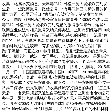
收集，此属不实消息。天津港“812”出格严沉火警爆炸变乱发
生后，一些微博账号、微信公号、“有毒气体已向标的目的扩
散”“方圆一公里无活口”“商场超市被抢”等，制制发急情感。
今天，国度互联网消息办公室近日庄重查处了360多个涉天津
港“812”出格严沉火警爆炸变乱消息的微博微信账号，这些互
联网企业依法对相关账号采纳关停办法。上海市消保委用10款
品牌手机当试验样品，验证正在手机待机的环境下，流量“偷
跑” 的问题，尝试发 现即便是正在待机形态下，手机“偷跑”流
量的环境也很是较着，有多达9款手机都正在此过程中“偷
跑”了流量。而正在这10款手机里，“偷跑”流量最多的是苹果
手机。据报道，武汉一女子手机一夜流量疯跑50G，是通信运
营商搞得鬼仍是本人不小心形成？专家提示，避免手机非常流
量发生，用户不要下载不明来历软件，防备手机病毒。2015年
11月17日，中国国度队客场取中国0！0和平，2018年世界杯出
线机遇苍茫。赛后，中国脚协官网疑似被极端失望的球迷黑
客，升级成了收集平安事务。前不久，佰佰平安网曾关心过一
路高二停学生侵入银泰百货收集商城窃打消息的案件，短短几
天后，一名天津须眉又通过自学黑客手艺了上海出名食物公司
办事器，通过充值4毛钱窃取该公司6万元人平易近币的网上资
金。具有3700多万注册用户的全球出名婚外恋正在线约会网
坐“AshleyMadison”于7月被黑，共计3300多万用户的小我材料