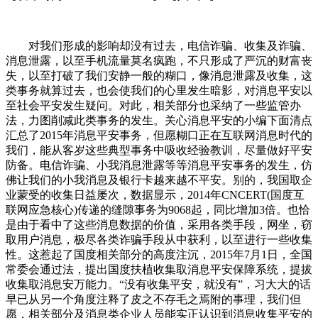
对我们形成的影响却没有过去，电信诈骗、收集及诈骗、
消息泄露，以至手机流量莫名疯跑，不只形成了严沉的财富丧
失，以至打破了我们安静一般的糊口，像消息泄露及收集，这
类事务就算过去，也会使我们的心里发生暗影，对消息平安以
至社会平安发生疑问。对此，相关部分也采纳了一些监管办
法，力图削减此类事务的发生。关心消息平安的小编下面清点
汇总了2015年消息平安事务，但愿糊口正在互联网消息时代的
我们，能从客岁这些典型事务中吸收经验教训，尽量做好平安
防备。电信诈骗、小我消息泄露等等消息平安事务的发生，仿
佛让我们的小我消息及银行卡越来越不平安。别的，我国取企
业蒙受的收集日益屡次，数据显示，2014年CNCERT(国度互
联网应急核心)传递的缝隙事务为9068起，同比增加3倍。也恰
是由于看中了这些消息数据的价值，采用各类手段，网坐，窃
取用户消息，极尽各类诈骗手段从中获利，以至进行一些收集
性。这惹起了国度相关部分的高度注沉，2015年7月1日，全国
常委会通过法，提出国度扶植收集取消息平安保障系统，提拔
收集取消息安万能力。“没有收集平安，就没有”，习大大的话
早已从另一个角度注释了皮之不存毛之焉附的事理，我们但
愿，相关部分及消息类企业人员能实正认识到消息收集平安的