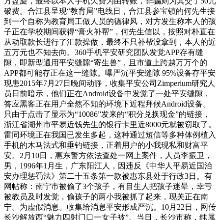
方盘旋，最终以本人手机欠费为由转账，诈骗则为其交了50元
破费。合江县呈现“教育局”电线日，合江县参宝镇的何先生接
到一个自称为教育局工做人员的德律风，对方发生称本人的孩
子正在学校期间获得“膏火补帮”，何先生信以，按照对朴直在
从动取款长进行了汇款操做，最终不只补帮没拿到，本人的近
五万元也不知去向。360手机平安研究团队发觉APP存有缝
隙，即新型通用平安缝隙“寄生兽”，且市道上跨越万万个的
APP都可能存正在这一缝隙。曝严沉平安缝隙 95%设备存平安
现患2015年7月27日晚间动静，收集平安公司Zimperium研究人
员日前暗示，他们正在Android设备中发觉了一处平安缝隙，
答应黑客正在用户全然不知的环境下近程拜候Android设备。
只由于点击了显示为“10086”发来的“积分兑换现金”的链接，
浙江省湖州市平易近钱先生的银行卡里近8000元就被窃取了。
雷同环境正在我国已发生多起，这种通过短信等多种体例植入
手机的木马法式和垂钓链接，正着用户的小我现私和财富平
安。2月10日，惠东警方依法查处一网上案件，人员李振卫，
男，1996年1月生，广东阳江人，因违反《中华人平易近国治
安办理惩罚法》第二十五条第一款被惠东县处于行政3日。有
网帖称：南宁市被偷了3个孩子，有目生人把孩子迷晕，幸亏
被教员及时发觉，偷孩子的两小我被抓了起来，现关正在南
宁。为虚假消息。收集给消息平安形成严沉。10月22日，网传
长沙解放西“魅力四射门口一女子被”。当日，长沙市称，纯属