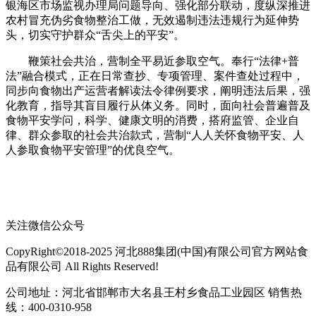
银海区市场监视办理局问题导向、强化部分联动，度纵深推进
农村冒充伪劣食物整治工做，无效遏制违法违规行为延伸势
头，切实守护群众“舌尖上的平安”。
鞭策社会共治，营制全平易近参取空气。奉行“法律+普
法”融合模式，正在日常查抄、专项管理、案件查处过程中，
同步向食物出产运营者解读法令律例要求，阐明违法后果，强
化教育，指导其盲目履行从体义务。同时，面向社会普遍普及
食物平安学问，科学、健康文明的消费，搭府监管、企业自
律、群众参取的社会共治款式，营制“人人关怀食物平安、人
人参取食物平安管理”的优良空气。
关注微信公众号
CopyRight©2018-2025 河北888集团(中国)有限公司官方网站食
品有限公司 All Rights Reserved!
公司地址：河北省邯郸市大名县王村乡食品工业园区 销售热
线：400-0310-958