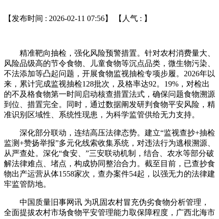
【发布时间 : 2026-02-11 07:56】 【人气 :
】
精准靶向抽检，强化风险预警措置。针对农村消费量大、
风险品级高的节令食物、儿童食物等沉点品类，微生物污染、
不法添加等凸起问题，开展食物监视抽检专项步履。2026年以
来，累计完成监视抽检128批次，及格率达92。19%，对检出
的不及格食物第一时间启动核查措置法式，确保问题食物溯源
到位、措置完全。同时，通过数据阐发研判食物平安风险，精
准识别区域性、系统性现患，为科学监管供给无力支持。
深化部分联动，连结高压法律态势。建立“监视查抄+抽检
监测+赞扬举报”多元化线索收集系统，对违法行为逃根溯源、
从严查处。深化“食安、”三安联动机制，结合、农水等部分破
解法律难点、堵点，构成协同整治合力。截至目前，已查抄食
物出产运营从体1558家次，查办案件54起，以强无力的法律建
牢监管防地。
中国质量旧事网讯 为巩固农村冒充伪劣食物分析管理，
全面提拔农村市场食物平安管理能力取保障程度，广西北海市