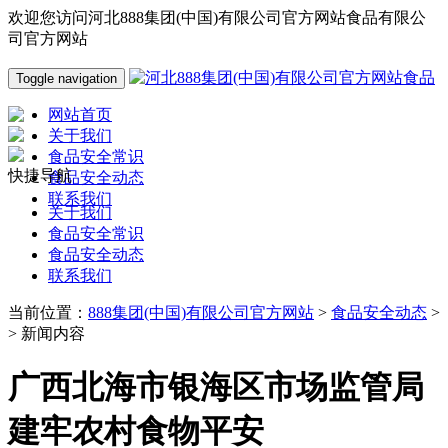
欢迎您访问河北888集团(中国)有限公司官方网站食品有限公
司官方网站
Toggle navigation
网站首页
关于我们
食品安全常识
快捷导航
食品安全动态
联系我们
关于我们
食品安全常识
食品安全动态
联系我们
当前位置：
888集团(中国)有限公司官方网站
>
食品安全动态
>
> 新闻内容
广西北海市银海区市场监管局
建牢农村食物平安