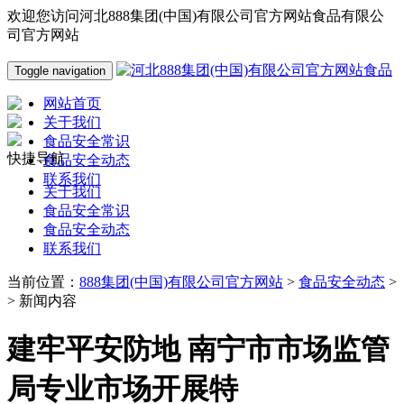
欢迎您访问河北888集团(中国)有限公司官方网站食品有限公
司官方网站
Toggle navigation
网站首页
关于我们
食品安全常识
快捷导航
食品安全动态
联系我们
关于我们
食品安全常识
食品安全动态
联系我们
当前位置：
888集团(中国)有限公司官方网站
>
食品安全动态
>
> 新闻内容
建牢平安防地 南宁市市场监管
局专业市场开展特