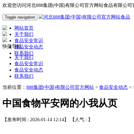
欢迎您访问河北888集团(中国)有限公司官方网站食品有限公司
Toggle navigation
网站首页
关于我们
食品安全常识
快捷导航
食品安全动态
联系我们
关于我们
食品安全常识
食品安全动态
联系我们
当前位置：
888集团(中国)有限公司官方网站
>
食品安全动态
>
中国食物平安网的小我从页
【发布时间 : 2026-01-14 12:14】 【人气 :
】