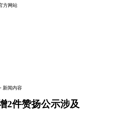
官方网站
 > 新闻内容
新增2件赞扬公示涉及