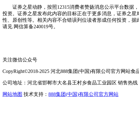
证券之星动静，按照12315消费者赞扬消息公示平台数据，巴
投资。证券之星发布此内容的目标正在于更多消息，证券之星
性、原创性等。相关内容不合错误列位读者形成任何投资，据
请见 网信算备240019号。
关注微信公众号
CopyRight©2018-2025 河北888集团(中国)有限公司官方网站食品有限公
公司地址：河北省邯郸市大名县王村乡食品工业园区 销售热线：400-
网站地图
技术支持：
888集团(中国)有限公司官方网站