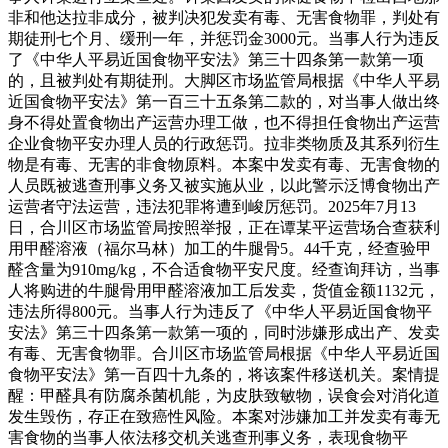
非和他达拉非成分，被判决犯发卖有毒、无害食物罪，判处有
期徒刑七个月、缓刑一年，并惩罚金3000元。当事人行为违反
了《中华人平易近国食物平安法》第三十四条第一款第一项
的，且被判处有期徒刑。大脚区市场监管局根据《中华人平易
近国食物平安法》第一百三十五条第二款的，对当事人做出终
身不得处置食物出产运营办理工做，也不得担任食物出产运营
企业食物平安办理人员的行政惩罚。拉非类物质及其系列衍生
物是有毒、无害的非食物原料。本案中发卖有毒、无害食物的
人员既被逃查刑事义务又被实施从业，以此警示泛博食物出产
运营者守法运营，违法犯罪将遭到峻厉惩罚。2025年7月13
日，合川区市场监管局按照举报，正在谭某平运营场合查获利
用甲醛溶液（福尔马林）加工的牛腿骨5。44千克，经查验甲
醛含量为910mg/kg，不合适食物平安尺度。经查询拜访，当事
人将购进的牛腿骨用甲醛溶液加工后发卖，货值金额1132元，
违法所得800元。当事人行为违反了《中华人平易近国食物平
安法》第三十四条第一款第一项的，同时涉嫌形成出产、发卖
有毒、无害食物罪。合川区市场监管局根据《中华人平易近国
食物平安法》第一百四十九条的，将该案件移送机关。案情提
醒：甲醛具有防腐杀菌机能，为皮肤致敏物，误食会对消化道
发生毁伤，存正在致癌性风险。本案对涉嫌加工并发卖有毒无
害食物的当事人依法移交机关逃查刑事义务，表现食物平