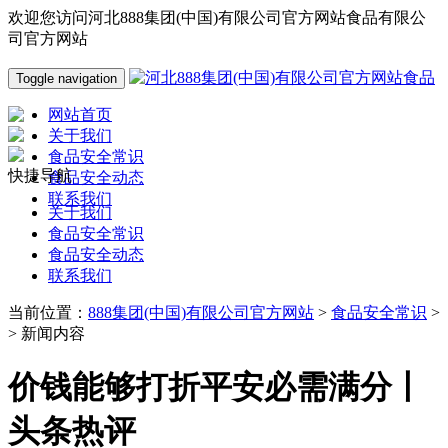
欢迎您访问河北888集团(中国)有限公司官方网站食品有限公
司官方网站
Toggle navigation
网站首页
关于我们
食品安全常识
快捷导航
食品安全动态
联系我们
关于我们
食品安全常识
食品安全动态
联系我们
当前位置：
888集团(中国)有限公司官方网站
>
食品安全常识
>
> 新闻内容
价钱能够打折平安必需满分丨
头条热评