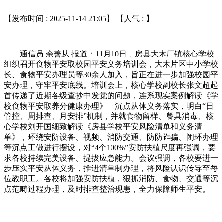
【发布时间 : 2025-11-14 21:05】 【人气 :
】
通信员 余善从 报道：11月10日，房县大木厂镇核心学校
组织召开食物平安取校园平安义务培训会，大木片区中小学校
长、食物平安办理员等30余人加入，旨正在进一步加强校园平
安办理，守牢平安底线。培训会上，核心学校副校长张文超起
首传递了近期各级查抄中发觉的问题，连系现实案例解读《学
校食物平安取养分健康办理》，沉点从体义务落实，明白“日
管控、周排查、月安排”机制，并就食物留样、餐具消毒、核
心学校刘开国细致解读《房县学校平安风险清单和义务清
单》，环绕安防设备、视频、消防交通、防防诈骗、闭环办理
等沉点工做进行摆设，对“4个100%”安防扶植尺度再强调，要
求各校持续完美设备、提拔应急能力。会议强调，各校要进一
步压实平安从体义务，推进清单制办理，将风险认识传导至每
位教职工。各校将加强安防扶植，狠抓消防、食物、交通等沉
点范畴过程办理，及时排查整治现患，全力保障师生平安。