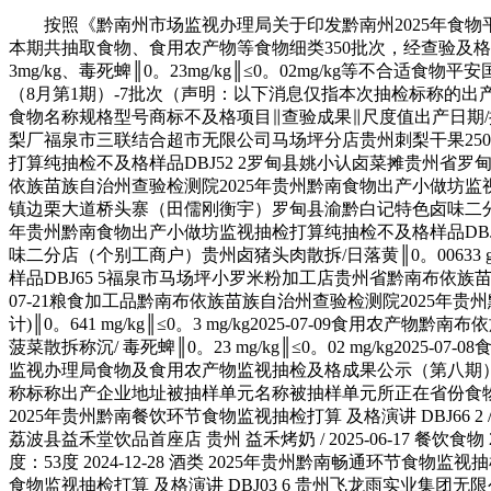
按照《黔南州市场监视办理局关于印发黔南州2025年食物平安监视抽检工做方案的通知》（黔南市监办〔2025〕3号），近期，我局委托黔南州查验检测院对辖区内食物开展监视抽检，本期共抽取食物、食用农产物等食物细类350批次，经查验及格343批次、不及格7批次，不及格项目为：霉菌、日落黄不得利用、二氧化硫不得利用、铅(以Pb计)║0。641mg/kg║≤0。3mg/kg、毒死蜱║0。23mg/kg║≤0。02mg/kg等不合适食物平安国度尺度要求。现将抽检成果进行公示(详见附件)。2025年黔南州市场监视办理局食物及食用农产物监视抽检不及格成果公示（8月第1期）-7批次（声明：以下消息仅指本次抽检标称的出产企业相关产物的出产日期批号和所检项目)抽样编号序号标称出产企业名称标称出产企业地址被抽样单元名称被抽样单元地址食物名称规格型号商标不及格项目∥查验成果∥尺度值出产日期/批号分类查验机构使命来历/项目名称备注DBJ40 1贵州山珍冠生态农业成长无限公司贵州省福泉市龙昌镇食物工业区山珍冠刺梨厂福泉市三联结合超市无限公司马场坪分店贵州刺梨干果250g/罐/ 霉菌║380 CFU/g║≤50 CFU/g2025-02-25生果成品黔南布依族苗族自治州查验检测院2025年贵州黔南畅通环节食物监视抽检打算纯抽检不及格样品DBJ52 2罗甸县姚小认卤菜摊贵州省罗甸县凤亭乡仁兴村一组2号附2号罗甸县姚小认卤菜摊贵州铁板鸭散拆/ 日落黄║0。00776 g/kg║不得利用2025-07-17肉成品黔南布依族苗族自治州查验检测院2025年贵州黔南食物出产小做坊监视抽检打算纯抽检不及格样品DBJ54 3罗甸县渝黔白记特色卤味二分店（个别工商户）贵州省黔南布依族苗族自治州罗甸县边阳镇边栗大道桥头寨（田儒刚衡宇）罗甸县渝黔白记特色卤味二分店（个别工商户）贵州卤猪头肉散拆/ 日落黄║0。0136 g/kg║不得利用2025-07-18肉成品黔南布依族苗族自治州查验检测院2025年贵州黔南食物出产小做坊监视抽检打算纯抽检不及格样品DBJ55 4罗甸县罗记特色卤味二分店（个别工商户）贵州省黔南布依族苗族自治州罗甸县边阳镇新丰村三组25号罗甸县罗记特色卤味二分店（个别工商户）贵州卤猪头肉散拆/日落黄║0。00633 g/kg║不得利用2025-07-18肉成品黔南布依族苗族自治州查验检测院2025年贵州黔南食物出产小做坊监视抽检打算纯抽检不及格样品DBJ65 5福泉市马场坪小罗米粉加工店贵州省黔南布依族苗族自治州福泉市马场坪处事处电厂安设区福泉市马场坪小罗米粉加工店贵州湿米粉散拆/ 二氧化硫║0。116 g/kg║不得利用2025-07-21粮食加工品黔南布依族苗族自治州查验检测院2025年贵州黔南食物出产小做坊监视抽检打算纯抽检不及格样品DBJ20 6 / /平塘县汇合兄弟商贸无限公司贵州菠菜散拆称沉/ 铅(以Pb计)║0。641 mg/kg║≤0。3 mg/kg2025-07-09食用农产物黔南布依族苗族自治州查验检测院2025年贵州黔南州本级食用农产物监视抽检打算一般不及格演讲DBJ14 7 / /贵州众沃商贸无限公司贵州菠菜散拆称沉/ 毒死蜱║0。23 mg/kg║≤0。02 mg/kg2025-07-08食用农产物黔南布依族苗族自治州查验检测院2025年贵州黔南州本级食用农产物监视抽检打算一般不及格演讲2025年黔南州市场监视办理局食物及食用农产物监视抽检及格成果公示（第八期）-343批次 （声明：以下消息仅指本次抽检标称的出产企业相关产物的出产日期批号和所检项目)抽样编号序号标称出产企业名称标称出产企业地址被抽样单元名称被抽样单元所正在省份食物名称规格型号出产日期/批号分类使命来历/项目名称备注DBJ00 1 / / 荔波县年连饮品店 贵州 伯牙绝弦 / 2025-06-17 餐饮食物 2025年贵州黔南餐饮环节食物监视抽检打算 及格演讲 DBJ66 2 / / 都匀市月月奶茶店 贵州 招牌芋圆奶茶 / 2025-06-18 餐饮食物 2025年贵州黔南餐饮环节食物监视抽检打算 及格演讲 DBJ01 3 / / 荔波县益禾堂饮品首座店 贵州 益禾烤奶 / 2025-06-17 餐饮食物 2025年贵州黔南餐饮环节食物监视抽检打算 及格演讲 DBJ00 4 / / 龙里醉喷鼻酒业运营部 贵州 茅台镇酱喷鼻酒 散拆称沉 酒精度：53度 2024-12-28 酒类 2025年贵州黔南畅通环节食物监视抽检打算 及格演讲 DBJ02 5 / / 荔波西子茶奶茶店（个别工商户） 贵州 桃之夭夭 / 2025-06-17 餐饮食物 2025年贵州黔南餐饮环节食物监视抽检打算 及格演讲 DBJ03 6 贵州飞龙雨实业集团无限公司 贵州省贵阳市乌当区水田镇三江村 龙里县第一小学 贵州 冰淞饮用天然泉水 18。9L/桶 2025-06-09 饮料 2025年贵州黔南畅通环节食物监视抽检打算 及格演讲 DBJ07 7 襄阳鲁花浓喷鼻花生油无限公司 湖北省襄阳市襄州区伙牌镇 龙里县第三中学 贵州 低芥酸特喷鼻菜籽油 10L/桶 2025-04-25 食用油、油脂及其成品 2025年贵州黔南餐饮环节食物监视抽检打算 及格演讲 DBJ08 8 龙里县元成酒厂 龙里县冠山街道宏基43号 龙里县元成酒厂 贵州 包谷酒 散拆称沉 酒精度：52度摆布 2025-01-03 酒类 2025年贵州黔南食物出产小做坊监视抽检打算 及格演讲 DBJ09 9 龙里县诚隆纯粮酿酒肆（个别工商户） 贵州省黔南州龙里县冠山街道西关坡74号一楼 龙里县诚隆纯粮酿酒肆（个别工商户） 贵州 包谷酒 散拆称沉 酒精度：51度 2025-06-05 酒类 2025年贵州黔南食物出产小做坊监视抽检打算 及格演讲 DBJ12 10 / / 龙里县刘国珍粮油店 贵州 包谷酒 散拆称沉 酒精度：46度摆布 2025-06-11 酒类 2025年贵州黔南畅通环节食物监视抽检打算 及格演讲 DBJ65 11 / / 都匀市甜啦啦创展奶茶店 贵州 清风茉白鲜奶茶 / 2025-06-18 餐饮食物 2025年贵州黔南餐饮环节食物监视抽检打算 及格演讲 DBJ64 12 / / 都匀市蜜雪冰城冰激凌奶茶店 贵州 珍珠奶茶 / 2025-06-18 餐饮食物 2025年贵州黔南餐饮环节食物监视抽检打算 及格演讲 DBJ67 13 / / 都匀市桃夭冷饮店（个别工商户） 贵州 清风 / 2025-06-18 餐饮食物 2025年贵州黔南餐饮环节食物监视抽检打算 及格演讲 DBJ02 14 / / 龙里县军散酒店 贵州 包谷酒 散拆称沉 酒精度：48度 2025-03-07 酒类 2025年贵州黔南畅通环节食物监视抽检打算 及格演讲 DBJ79 15 / / 贵定县博博饮品店 贵州 茉莉奶绿 / 2025-06-19 餐饮食物 2025年贵州黔南餐饮环节食物监视抽检打算 及格演讲 DBJ23 16 贵州古镇喷鼻农业科技无限公司 贵州省黔南州贵定县沿山镇现代农林科技财产园区 贵定县八一长儿园 贵州 新古镇喷鼻牌菜籽油 10L/桶 2025-05-06 食用油、油脂及其成品 2025年贵州黔南畅通环节食物监视抽检打算 及格演讲 DBJ08ZX 80 / / 都匀市付晓梅卤成品店 贵州 卤猪肉 称沉 2025-07-02 餐饮食物 2025年贵州黔南都匀市“两超一非”专项抽检 及格演讲 DBJ06ZX 81 / / 都匀市杨记烤鸭店 贵州 烤鸭 称沉 2025-07-02 餐饮食物 2025年贵州黔南都匀市“两超一非”专项抽检 及格演讲 DBJ10ZX 82 都匀市佳和米粉加工运营部 贵州省黔南布依族苗族自治州都匀市小围寨处事处庆云宫村三组 都匀市佳和米粉加工运营部 贵州 湿米粉 散拆称沉 2025-07-02 粮食加工品 2025年贵州黔南都匀市“两超一非”专项抽检 及格演讲 DBJ73 83 台山市晋鸿蛋品无限公司 广东省江门市台山市台城水南圩车坐7