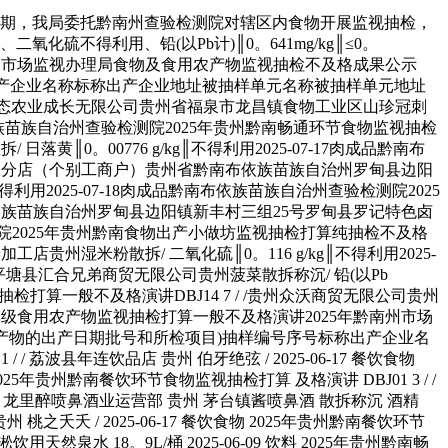
辟无限公司 贵州省贵阳市开阳县龙岗镇财产园三期4号尺度厂房 贵州天空之桥办事区酒店办理无限公司 贵州 刺梨干 135克/袋 2025-01-06 生果成品 2025年贵州黔南畅通环节食物监视抽检打算 及格演讲 DBJ43 116 昆明同一企业食物无限公司 中国（云南）商业试验区昆明片区经开区洛羊街道处事处大冲工业片区新加坡财产园 贵州元满福商贸无限公司 贵州 同一金桔柠檬 风味饮料 500毫升/瓶 2025-05-16 饮料 2025年贵州黔南畅通环节食物监视抽检打算 及格演讲 DBJ35 117 贵州开阳紫江粮油成长无限公司 贵州省贵阳市开阳县冯三镇马江村坪上97号 贵州天天向上核心厨房运营办理股份无限公司 贵州 紫江缘牌大豆油 20L/瓶 2025-05-08 食用油、油脂及其成品 2025年贵州黔南畅通环节食物监视抽检打算 及格演讲 DBJ61 118 / / 都匀市宜居家超市 贵州 盐焗味鸭小腿 40克/包 2025-06-01 肉成品 2025年贵州黔南畅通环节食物监视抽检打算 及格演讲 DBJ36 119 河南豫浪鑫饮品无限公司 孟州市大定处事处上做村 独山县家佳福购物核心 贵州 莲子红枣银耳羹动物饮料 430毫升/瓶 2025-02-25 饮料 2025年贵州黔南畅通环节食物监视抽检打算 及格演讲 DBJ90 120 鹤山市东古调味食物无限公司 广东省江门市鹤山市古劳镇麦水工业区3号 独山县基长平易近鲜生购物广场 贵州 一品鲜黄豆酱 325g/瓶 2025-03-09 调味品 2025年贵州黔南畅通环节食物监视抽检打算 及格演讲 DBJ85 121 / / 都匀市宜居家超市 贵州 红油郫县豆瓣 500克/瓶 2025-06-22 调味品 2025年贵州黔南畅通环节食物监视抽检打算 及格演讲 DBJ53 122 佛山市海天（南宁）调味食物无限公司 广西-东盟经济手艺开辟区永和889号 独山县基长平易近鲜生购物广场 贵州 生抽酱油（酿制酱油） 350mL/袋 2025-04-23 调味品 2025年贵州黔南畅通环节食物监视抽检打算 及格演讲 DBJ59 123 平塘县建巧特色食物无限义务公司 贵州省黔南布依族苗族自治州平塘县平湖镇三棵树 平塘县建巧特色食物无限义务公司 贵州 灰炮辣 200g/袋 2025-07-08 调味品 2025年贵州黔南食物出产企业监视抽检打算 及格演讲 DBJ81 124 江西赣旦农业科技无限公司 江西省新余市高新开辟区飞宇大道以北、龙腾以东新余奥曼特光伏科技无限公司内东面1栋 平塘县汇合兄弟商贸无限公司 贵州 赣旦熟咸鸭蛋 计量 2025-03-20 蛋成品 2025年贵州黔南畅通环节食物监视抽检打算 及格演讲 DBJ38 125 贵州省高堡农业成长无限公司 贵州省黔南州龙里县谷脚镇高堡村上堡子组（扶贫车间） 龙里县优百惠糊口超市二店 贵州 果趣山刺梨干（蜜饯类） 108克/袋 2024-09-18 生果成品 2025年贵州黔南畅通环节食物监视抽检打算 及格演讲 DBJ42 126 珠海远明维佳食物无限公司 珠海市斗门区莲洲镇永利工业园莲桥东8号（厂房1、2号） 长顺县德旺佳超市（个别工商户） 贵州 椰果知家椰子风味饮料 1。25L/瓶 2025-01-17 饮料 2025年贵州黔南畅通环节食物监视抽检打算 及格演讲 DBJ94 127 成都金沙老缸食物无限公司 成都会郫都区唐昌镇裕平易近95号 罗甸县大鸿发超市购物核心（通俗合股） 贵州 红油郫县豆瓣 500克/瓶 2025-04-18 调味品 2025年贵州黔南畅通环节食物监视抽检打算 及格演讲 DBJ58 128 卡夫亨氏（阳江）食物无限公司 广东省阳江市阳西县织篢镇卡夫亨氏大道1号 长顺县德旺佳超市（个别工商户） 贵州 味极鲜特级酿制酱油 380毫升/瓶 2025-03-16 调味品 2025年贵州黔南畅通环节食物监视抽检打算 及格演讲 DBJ41 129 岑溪市中林食物无限公司 岑溪市马镇中林村容岑一级公旁 长顺县德旺佳超市（个别工商户） 贵州 生榨椰子汁风味饮料 1。25升/瓶 2025-06-02 饮料 2025年贵州黔南畅通环节食物监视抽检打算 及格演讲 DBJ38 130 湖北楚天舒药业无限公司 黄冈市罗田县经济开辟区 福泉市三联结合超市无限公司马场坪分店 贵州 金银花露饮料 340mL/瓶 2024-09-21 饮料 2025年贵州黔南畅通环节食物监视抽检打算 及格演讲 DBJ54 131 李锦记(新会)食物无限公司 广东省江门市新会区七堡工贸城北区一号至二号 福泉市三联结合超市无限公司马场坪分店 贵州 锦珍生抽（酿制酱油） 500毫升/瓶 2025-03-08 调味品 2025年贵州黔南畅通环节食物监视抽检打算 及格演讲 DBJ41 132 贵州山珍冠生态农业成长无限公司 贵州省福泉市龙昌镇食物工业区山珍冠刺梨厂 福泉市三联结合超市无限公司马场坪分店 贵州 刺梨干 130g/袋 2025-03-27 生果成品 2025年贵州黔南畅通环节食物监视抽检打算 及格演讲 DBJ45 133 四川前锋生态园调味品无限公司 成都会郫都区唐昌镇和旗村4组300号 福泉市陈老二副食物运营部 贵州 红油郫县豆瓣 450克/瓶 2025-01-09 调味品 2025年贵州黔南畅通环节食物监视抽检打算 及格演讲 DBJ46 134 贵州黔味飘农业成长无限公司 贵州省黔南布依族苗族自治州平塘县通州镇通星村龙井组（第二农贸市场旁） 贵州黔味飘农业成长无限公司 贵州 喷鼻菇 180g/袋 2025-07-10 蔬菜成品 2025年贵州黔南食物出产企业监视抽检打算 及格演讲 DBJ47 135 贵州黔味飘农业成长无限公司 贵州省黔南布依族苗族自治州平塘县通州镇通星村塘坎组 贵州黔味飘农业成长无限公司 贵州 刺梨凉茶饮料 310mL/罐 2025-06-10 饮料 2025年贵州黔南食物出产企业监视抽检打算 及格演讲 DBJ49 136 罗甸县陈厚利麻辣卤肉店 贵州省黔南布依族苗族自治州罗甸县边阳镇前进村坡文组4号 罗甸县陈厚利麻辣卤肉店 贵州 卤猪头肉 散拆 2025-07-17 肉成品 2025年贵州黔南食物出产小做坊监视抽检打算 及格演讲 DBJ48 137 罗甸县边阳镇一品喷鼻卤肉店 贵州省黔南布依族苗族自治州罗甸县边阳镇大坡安设点 罗甸县边阳镇一品喷鼻卤肉店 贵州 卤猪头肉 散拆 2025-07-17 肉成品 2025年贵州黔南食物出产小做坊监视抽检打算 及格演讲 DBJ56 138 罗甸县边阳卤大师卤味店 贵州省黔南布依族苗族自治州罗甸县边阳镇新都汇商贸城B-27-2 罗甸县边阳卤大师卤味店 贵州 卤猪头肉 散拆 2025-07-18 肉成品 2025年贵州黔南食物出产小做坊监视抽检打算 及格演讲 DBJ77 139 / / 贵定县鑫仪奶茶店 贵州 珍珠奶茶 / 2025-06-19 餐饮食物 2025年贵州黔南餐饮环节食物监视抽检打算 及格演讲 DBJ42 140 / / 县谭记羊肉粉店（个别工商户） 贵州 骨头汤 / 2025-06-24 餐饮食物 2025年贵州黔南餐饮环节食物监视抽检打算 及格演讲 DBJ66 141 / / 龙里国国餐饮店（个别工商户） 贵州 筒子骨汤 称沉 2025-06-24 餐饮食物 2025年贵州黔南餐饮环节食物监视抽检打算 及格演讲 DBJ75 142 / / 平塘县麦喷鼻基酸辣粉店 贵州 牛骨汤 称沉 2025-06-25 餐饮食物 2025年贵州黔南餐饮环节食物监视抽检打算 及格演讲 DBJ60 143 / / 都匀市孟宇暖锅店 贵州 筒骨汤 / 2025-06-25 餐饮食物 2025年贵州黔南餐饮环节食物监视抽检打算 及格演讲 DBJ85 144 / / 长顺县周顺柴火狗肉店 贵州 狗肉汤