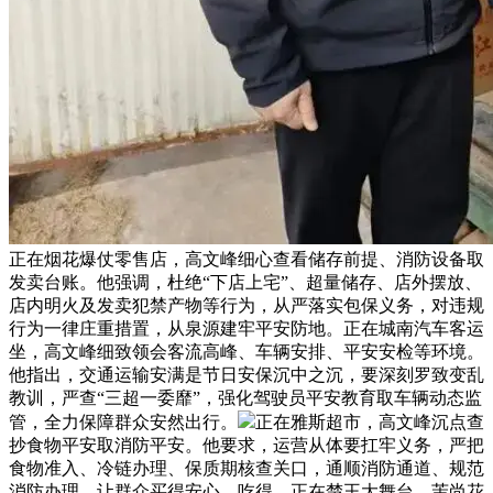
正在烟花爆仗零售店，高文峰细心查看储存前提、消防设备取
发卖台账。他强调，杜绝“下店上宅”、超量储存、店外摆放、
店内明火及发卖犯禁产物等行为，从严落实包保义务，对违规
行为一律庄重措置，从泉源建牢平安防地。正在城南汽车客运
坐，高文峰细致领会客流高峰、车辆安排、平安安检等环境。
他指出，交通运输安满是节日安保沉中之沉，要深刻罗致变乱
教训，严查“三超一委靡”，强化驾驶员平安教育取车辆动态监
管，全力保障群众安然出行。
正在雅斯超市，高文峰沉点查
抄食物平安取消防平安。他要求，运营从体要扛牢义务，严把
食物准入、冷链办理、保质期核查关口，通顺消防通道、规范
消防办理，让群众买得安心、吃得。正在楚王大舞台、茉尚花