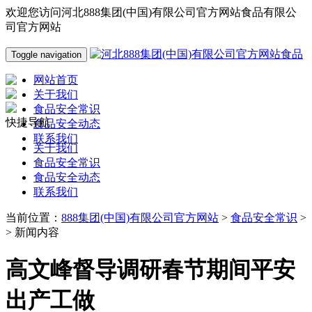
欢迎您访问河北888集团(中国)有限公司官方网站食品有限公
司官方网站
Toggle navigation
网站首页
关于我们
食品安全常识
快捷导航
食品安全动态
联系我们
关于我们
食品安全常识
食品安全动态
联系我们
当前位置：
888集团(中国)有限公司官方网站
>
食品安全常识
>
> 新闻内容
高文峰督导调研春节期间平安
出产工做