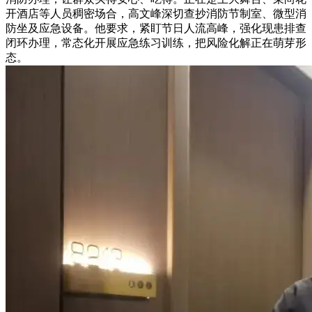
开酒店等人员稠密场合，高文峰深切查抄消防节制室、微型消
防坐及应急设备。他要求，紧盯节日人流高峰，强化现患排查
闭环办理，常态化开展应急练习训练，把风险化解正在萌芽形
态。