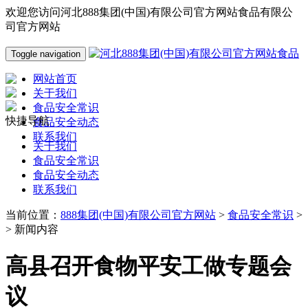
欢迎您访问河北888集团(中国)有限公司官方网站食品有限公
司官方网站
Toggle navigation
网站首页
关于我们
食品安全常识
快捷导航
食品安全动态
联系我们
关于我们
食品安全常识
食品安全动态
联系我们
当前位置：
888集团(中国)有限公司官方网站
>
食品安全常识
>
> 新闻内容
高县召开食物平安工做专题会
议