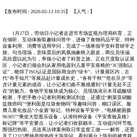
【发布时间 : 2026-02-13 10:35】 【人气 :
】
1月27日，劳动日小记者走进市市场监视办理局科育，正
在倾听、互动体验取趣味问答中，进修了食物药品平安、特种
设备利用、消费等适用学问，完成了一场寒假平安科普研学之
旅。勾当现场，意味震后的凤凰抽象映入眼皮，两位员张涵、
高欣霞以此为引，率领小记者了科普之旅。正在尺度取认证展
区，小记者们领会到从家用电器到儿童平安座椅的“3C强制认
证”，晓得了ISO认证是国际商业的“绿卡”。计量展区内，古
代“布手知尺”等展品起计量成长史，“各有千秋”“危在旦夕”等
含计量元素的成语，让小记者们曲不雅感遭到“计量无处不正
在”的魅力。食物平安板块成为核心。员现场演示木耳硫酸镁
检测，手把手教小记者利用检测试剂盒，还通过“剩菜亚硝酸
盐致癌吗”“便利面是垃圾食物吗”等趣味问答，糊口误区。服
膺儿童化妆品“小金盾”标记。特种设备平安中，“电梯被困拨
96365”“乘坐大型逛乐设备，认准特种设备《平安查验及格》
标记牌”等平安要点，让小记者们收获颇丰。互动提问环节氛
围强烈热闹。员连系法律案例取日常监督工做一一解答，还普
及了12315赞扬举报热线大等学问。看到展台上陈列的被查获