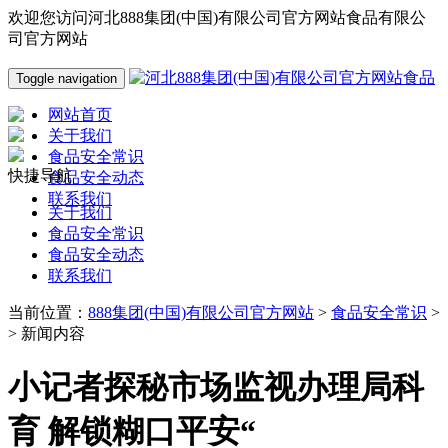
欢迎您访问河北888集团(中国)有限公司官方网站食品有限公
司官方网站
Toggle navigation
网站首页
关于我们
食品安全常识
快捷导航
食品安全动态
联系我们
关于我们
食品安全常识
食品安全动态
联系我们
当前位置：
888集团(中国)有限公司官方网站
>
食品安全常识
>
> 新闻内容
小记者探秘市场监视办理局科
育 解锁糊口平安“