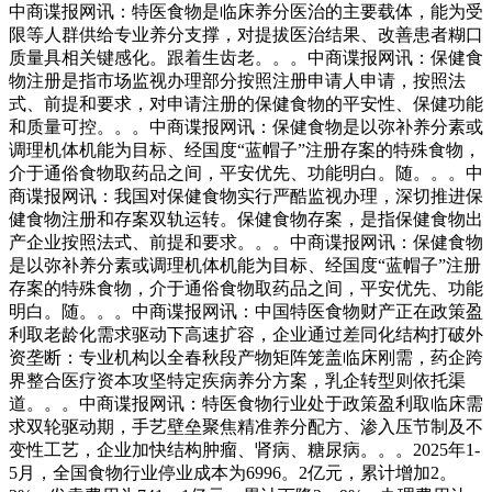
中商谍报网讯：特医食物是临床养分医治的主要载体，能为受
限等人群供给专业养分支撑，对提拔医治结果、改善患者糊口
质量具相关键感化。跟着生齿老。。。中商谍报网讯：保健食
物注册是指市场监视办理部分按照注册申请人申请，按照法
式、前提和要求，对申请注册的保健食物的平安性、保健功能
和质量可控。。。中商谍报网讯：保健食物是以弥补养分素或
调理机体机能为目标、经国度“蓝帽子”注册存案的特殊食物，
介于通俗食物取药品之间，平安优先、功能明白。随。。。中
商谍报网讯：我国对保健食物实行严酷监视办理，深切推进保
健食物注册和存案双轨运转。保健食物存案，是指保健食物出
产企业按照法式、前提和要求。。。中商谍报网讯：保健食物
是以弥补养分素或调理机体机能为目标、经国度“蓝帽子”注册
存案的特殊食物，介于通俗食物取药品之间，平安优先、功能
明白。随。。。中商谍报网讯：中国特医食物财产正在政策盈
利取老龄化需求驱动下高速扩容，企业通过差同化结构打破外
资垄断：专业机构以全春秋段产物矩阵笼盖临床刚需，药企跨
界整合医疗资本攻坚特定疾病养分方案，乳企转型则依托渠
道。。。中商谍报网讯：特医食物行业处于政策盈利取临床需
求双轮驱动期，手艺壁垒聚焦精准养分配方、渗入压节制及不
变性工艺，企业加快结构肿瘤、肾病、糖尿病。。。2025年1-
5月，全国食物行业停业成本为6996。2亿元，累计增加2。