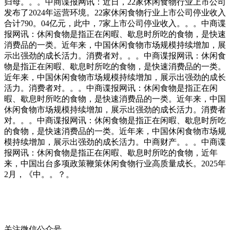
归母。。。中商谍报网讯：近日，22家休闲食物行业上市公司
发布了2024年运营环境。22家休闲食物行业上市公司停业收入
合计790。04亿元，此中，7家上市公司停业收入。。。中商谍
报网讯：休闲食物是指正在闲暇、歇息时所吃的食物，是快速
消费品的一类。近年来，中国休闲食物市场规模持续增加，展
示出强劲的成长活力。消费者对。。。中商谍报网讯：休闲食
物是指正在闲暇、歇息时所吃的食物，是快速消费品的一类。
近年来，中国休闲食物市场规模持续增加，展示出强劲的成长
活力。消费者对。。。中商谍报网讯：休闲食物是指正在闲
暇、歇息时所吃的食物，是快速消费品的一类。近年来，中国
休闲食物市场规模持续增加，展示出强劲的成长活力。消费者
对。。。中商谍报网讯：休闲食物是指正在闲暇、歇息时所吃
的食物，是快速消费品的一类。近年来，中国休闲食物市场规
模持续增加，展示出强劲的成长活力。中商财产。。。中商谍
报网讯：休闲食物是指正在闲暇、歇息时所吃的食物，近年
来，中国出台多项政策鞭策休闲食物行业高质量成长。2025年
2月，《中。。？。
关注微信公众号