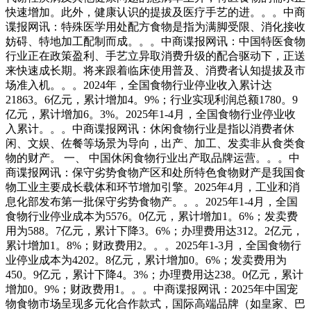
快速增加。此外，健康认识的提拔及医疗手艺的进。。。中商
谍报网讯：特殊医学用处配方食物是指为满脚受限、消化接收
妨碍、特地加工配制而成。。。中商谍报网讯：中国特医食物
行业正在政策盈利、手艺立异取消费升级的配合驱动下，正送
来快速成长期。将来跟着临床使用普及、消费者认知提拔及市
场准入机。。。2024年，全国食物行业停业收入累计达
21863。6亿元，累计增加4。9%；行业实现利润总额1780。9
亿元，累计增加6。3%。2025年1-4月，全国食物行业停业收
入累计。。。中商谍报网讯：休闲食物行业是指以消费者休
闲、文娱、佐餐等场景为导向，出产、加工、发卖非从食类食
物的财产。 一、 中国休闲食物行业出产取品牌运营。。。中
商谍报网讯：保守劣势食物产区和处所特色食物财产是我国食
物工业主要成长载体和环节增加引擎。2025年4月，工业和消
息化部发布第一批保守劣势食物产。。。2025年1-4月，全国
食物行业停业成本为5576。0亿元，累计增加1。6%；发卖费
用为588。7亿元，累计下降3。6%；办理费用达312。2亿元，
累计增加1。8%；财政费用2。。。2025年1-3月，全国食物行
业停业成本为4202。8亿元，累计增加0。6%；发卖费用为
450。9亿元，累计下降4。3%；办理费用达238。0亿元，累计
增加0。9%；财政费用1。。。中商谍报网讯：2025年中国宠
物食物市场呈现多元化合作款式，国际高端品牌（如皇家、巴