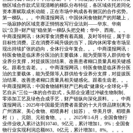
物区域合作款式呈现清晰的梯队分布特征，各区域依托差同化
资本禀赋取成长动能，正在市场中构成各有侧沉的合作劣势。
第一梯队。。。中商谍报网讯：中国休闲食物财产的邦畿上，
一场寂静的区域竞赛正悄悄改写行业法则——华东、华南
以“立异+财产链”稳坐第一梯队头把交椅；华中、西南。。。
中商谍报网讯：休闲零食消费有着高频、及时等特征，属于非
目标性消费。正在消费不竭升级的当下，国内休闲零食市场呈
现出持续扩张的趋向，全体行业年复合。。。中商谍报网讯：
特医食物是临床养分医治的主要载体，能为受限等人群供给专
业养分支撑，对提拔医治结果、改善患者糊口质量具相关键感
化。跟着生齿老。。。中商谍报网讯：特医食物是临床养分医
治的主要载体，能为受限等人群供给专业养分支撑，对提拔医
治结果、改善患者糊口质量具相关键感化。跟着生齿老。。。
中商谍报网讯：中国食物辅料财产已构成“健康化+全球化+手
艺自从”三位一体的合作款式，头部企业通过冲破生物制制、
零添加工艺及绿色合成手艺，财产链纵向深化原料。。。中商
谍报网讯：2025年中国最受消费者喜爱的十大月饼品牌别离为
广州酒家、美心食物、稻喷鼻村（姑苏）、华美月饼、稻喷鼻
村（）、元朗、元祖食物、。。。2025年1-6月，全国食物行
业停业收入累计达到10740。9亿元，累计增加1。9%；全国食
物行业实现利润总额863。0亿元，累计增加1。8%。 。。。