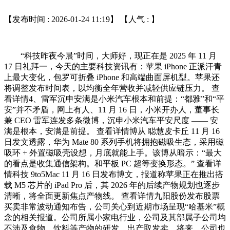
【发布时间 : 2026-01-24 11:19】 【人气 :
】
“科技昨夜今晨”时间，大师好，现正在是 2025 年 11 月
17 日礼拜一，今天的主要科技资讯有：苹果 iPhone 正派汗青
上最大变化，包罗可折叠 iPhone 和高端曲面屏机型。苹果还
将调整发布时间表，以均衡全年营收并减轻供应链压力。 查
看详情4、雷军沉申安满是小米汽车根本和前提：“都雅”和“平
安”并不矛盾，网上有人、11 月 16 日，小米开办人，董事长
兼 CEO 雷军连发多条微博，沉申小米汽车平安尺度 —— 安
满是根本，安满是前提。 查看详情博从 聪慧皮卡丘 11 月 16
日发文透露，华为 Mate 80 系列手机将拥抱磁吸生态，采用磁
吸环 + 外置磁吸壳设想，月底就能上手。该博从暗示：“最大
的看点是收集通信架构。和平板 PC 超等变换形态。” 查看详
情科技 9to5Mac 11 月 16 日发布博文，报道称苹果正在推出搭
载 M5 芯片的 iPad Pro 后，其 2026 年的后续产物规划也逐步
清晰，将全面更新焦点产物线。 查看详情九阳股份发布股票
买卖非常波动通知布告，公司关心到近期市场呈现“哈基米”概
念的相关报道。公司所属小家电行业，公司及其部属子公司均
不涉及食物、饮料等产物的研发、出产取发卖。将来，公司也