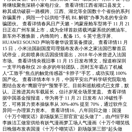
将继续聚焦深耕小家电行业。 查看详情江西省湖口县发文，
称其成功破获一路横跨、江西、湖北等全国数十个省份的系列
诈骗案件，捣毁一个以供给“手机 BL 解锁”办事为名的专业诈
骗团伙。 查看详情春风日产天籁・鸿蒙座舱车型将于 11 月 21
日正在广州车展上市，成为全球首款搭载鸿蒙系统的燃油车。
新车外不雅焕新，内饰简约，配备 15。6 英寸悬浮屏、
HUAWEI SOUND 声响等奢华设置装备摆设。 查看详情11 月
15 日，小米法国副国度司理颁布发表小米之家法国巴黎首店
试停业，此前喷鼻街店因疫情退出，2018 年小米曾进入法国
市场。 查看详情央视旧事 11 月 15 日发布博文，报道称深圳
一支平均春秋仅 20 余岁的年轻团队，历时五年霸占了机械
人“工致手”焦点的触觉传感器“卡脖子”手艺，成功实现 100%
国产化。 查看详情本年 9 月，中国平安出产科学研究院取地
图结合发布“鹰眼守护”预警手艺。目前和巡航模式已支撑，默
认。正推进其向车载延长，估计岁尾全场景笼盖。 查看详情
据中国基金报报道，华为将于 11 月 21 日发布 AI 冲破性手
艺，可将算力资本操纵率从 30%-40% 提至 70%，通过软件立
异同一办理算力资本。 查看详情16、八年回归之做：国漫
《十万个嘲笑话》剧场版第三部官宣“起头做了”，由卢恒宇和
李姝洁工做室供给有妖气漫画梦工场人气漫画《十万个嘲笑线
日晚颁布发表国漫《十万个嘲笑话》剧场版第三部“起头做