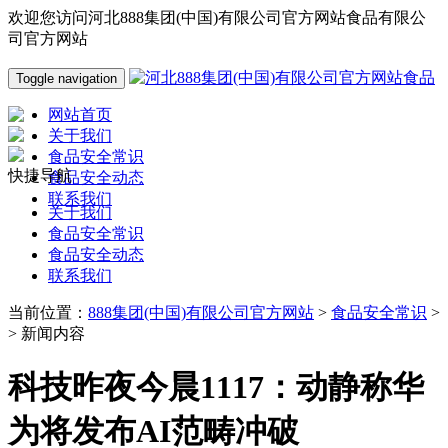
欢迎您访问河北888集团(中国)有限公司官方网站食品有限公
司官方网站
Toggle navigation
网站首页
关于我们
食品安全常识
快捷导航
食品安全动态
联系我们
关于我们
食品安全常识
食品安全动态
联系我们
当前位置：
888集团(中国)有限公司官方网站
>
食品安全常识
>
> 新闻内容
科技昨夜今晨1117：动静称华
为将发布AI范畴冲破