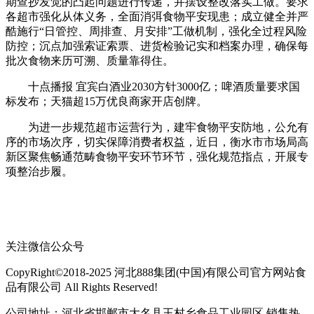
期查抄发觉的凸起问题进行传递，并摆设整改落实工做。要求
各超市强化从体义务，全面消弭食物平安现患；成立健全并严
酷施行“日管控、周排查、月安排”工做机制，强化全过程风险
防控；沉点加强索证索票、进货检验记实和档案办理，确保每
批次食物来历可溯、质量靠得住。
十点播报 宜宾白酒业2030方针3000亿；啤酒质量要求国
标发布；天猫超15万优良商家开店创牌。
为进一步规范超市运营行为，建牢食物平安防地，公允有
序的市场次序，切实保障消费者权益，近日，衡水市市场局高
新区聚焦畅通范畴食物平安环节环节，强化规范指点，开展专
项整治步履。
关注微信公众号
CopyRight©2018-2025 河北888集团(中国)有限公司官方网站食
品有限公司 All Rights Reserved!
公司地址：河北省邯郸市大名县王村乡食品工业园区 销售热