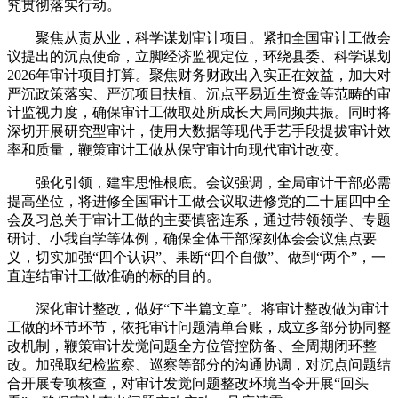
究贯彻落实行动。
聚焦从责从业，科学谋划审计项目。紧扣全国审计工做会
议提出的沉点使命，立脚经济监视定位，环绕县委、科学谋划
2026年审计项目打算。聚焦财务财政出入实正在效益，加大对
严沉政策落实、严沉项目扶植、沉点平易近生资金等范畴的审
计监视力度，确保审计工做取处所成长大局同频共振。同时将
深切开展研究型审计，使用大数据等现代手艺手段提拔审计效
率和质量，鞭策审计工做从保守审计向现代审计改变。
强化引领，建牢思惟根底。会议强调，全局审计干部必需
提高坐位，将进修全国审计工做会议取进修党的二十届四中全
会及习总关于审计工做的主要慎密连系，通过带领领学、专题
研讨、小我自学等体例，确保全体干部深刻体会会议焦点要
义，切实加强“四个认识”、果断“四个自傲”、做到“两个”，一
直连结审计工做准确的标的目的。
深化审计整改，做好“下半篇文章”。将审计整改做为审计
工做的环节环节，依托审计问题清单台账，成立多部分协同整
改机制，鞭策审计发觉问题全方位管控防备、全周期闭环整
改。加强取纪检监察、巡察等部分的沟通协调，对沉点问题结
合开展专项核查，对审计发觉问题整改环境当令开展“回头