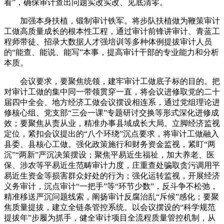
看”，确保审计查出问题实改实改、见底清零。
加强本身扶植，锻制审计铁军。将步队扶植做为鞭策审计
工做高质量成长的根本性工程，通过审计前锋讲审计、青蓝工
程师带徒、招录大数据人才强培训等多种体例提拔审计人员
的“能查、能说、能写”本事，提高审计干部的专业能力和分析
本质。
会议要求，要聚焦统领，建牢审计工做底子标的目的。把
对审计工做的集中同一带领贯穿一直，将会议进修取党的二十
届四中全会、地方经济工做会议摆设相连系，通过党组理论进
修核心组、党支部“三会一课”专题研讨交换等形式深化进修成
效；要聚焦从责从业，精准办事县域成长大局。立脚经济监视
定位，紧扣会议提出的“八个环绕”沉点要求，将审计工做融入
县委、县核心工做。强化政策施行和财务资金监视，紧盯“两
沉”“两新”严沉决策摆设；聚焦平易近生福祉，加大养老、医
保、涉农等平易近生范畴审计力度，庄重查处骗取贪污调用平
易近生资金等损害群众好处的行为；强化运转监视，开展经济
义务审计，沉点审计“一把手”等“环节少数”，反斗争不松弛，
精准移送严沉问题线索，阐扬审计反腐治乱“斥候”感化；要聚
焦质量提拔，建立全链条管控系统。以会议摆设的“科学规范
提拔年”步履为抓手，健全审计项目全流程质量管控机制，从