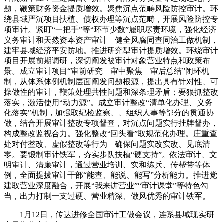
题，鞭策财务资金提质增效。聚焦沉点范畴风险防控审计。环
绕县域严沉项目扶植、债权办理等沉点范畴，开展风险防控专
项审计。紧盯“一把手”等“环节少数”履职尽责环境，强化经济
义务审计和天然资本资产审计，健全风腐同查同治工做机制，
建牢县域经济平安防地。推进研究型审计提质增效。环绕审计
项目开展前期调研，深切阐发被审计对象营业特点和政策布
景。成立审计项目“审前研究—审中聚焦—审后总结”闭环机
制，从体系体例机制层面阐发问题根源，提出具有针对性、可
操做性的审计，鞭策处理共性问题和深条理矛盾；要狠抓整改
落实，激活使用“动力源”。成立审计整改“清单化办理、义务
化落实”机制，加强取纪检监察、、组织人事等部分的贯通协
做，结合开展审计整改专项督查，对沉点问题实行挂牌督办，
构成整改监视合力。强化整改“回头看”取规范化办理。庄重查
处对付整改、虚假整改等行为，确保问题实改实改、见底清
零。要锻制审计铁军，夯实步队扶植“硬支持”。依法审计、文
明审计、清廉审计，通过营业培训、实和练兵、传帮带等体
例，全面提拔审计干部“能查、能说、能写”分析能力。推进党
建取营业深度融合，开展“我来讲营业”“审计课堂”等特色勾
当，出力打制一支过硬、营业精深、做风优秀的审计铁军。
1月12日，传达进修全国审计工做会议，连系县域现实研