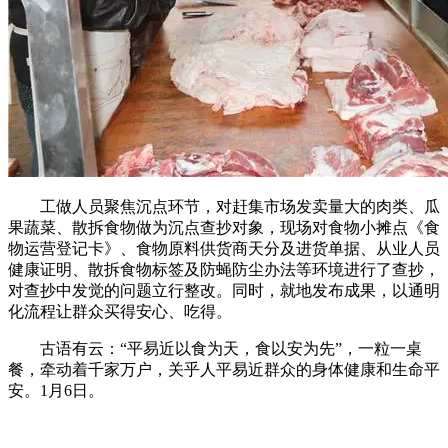
工做人员聚焦沉点环节，对赶集市场发卖量大的肉类、瓜
果蔬菜、散拆食物做为沉点查抄对象，现场对食物小摊点《食
物运营登记卡》、食物原料供货商天分及进货单据、从业人员
健康证明、散拆食物标签及防蝇防尘办法等环境进行了查抄，
对查抄中发觉的问题立行整改。同时，就地发布成果，以通明
化流程让群众买得安心、吃得。
古语有云：“平易近以食为天，食以安为先”，一粒一桌
餐，牵动着千家万户，关乎人平易近群众的身体健康和生命平
安。1月6日。