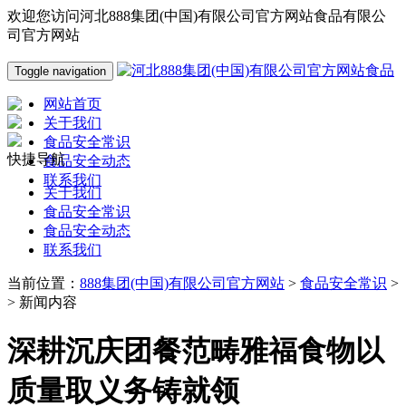
欢迎您访问河北888集团(中国)有限公司官方网站食品有限公
司官方网站
Toggle navigation
网站首页
关于我们
食品安全常识
快捷导航
食品安全动态
联系我们
关于我们
食品安全常识
食品安全动态
联系我们
当前位置：
888集团(中国)有限公司官方网站
>
食品安全常识
>
> 新闻内容
深耕沉庆团餐范畴雅福食物以
质量取义务铸就领