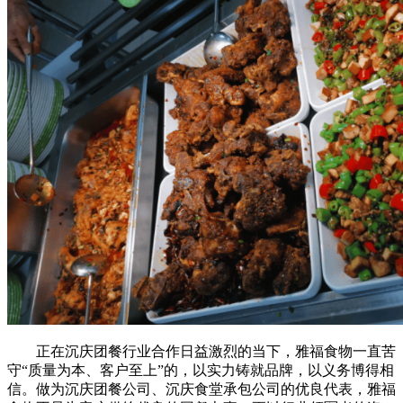
正在沉庆团餐行业合作日益激烈的当下，雅福食物一直苦
守“质量为本、客户至上”的，以实力铸就品牌，以义务博得相
信。做为沉庆团餐公司、沉庆食堂承包公司的优良代表，雅福