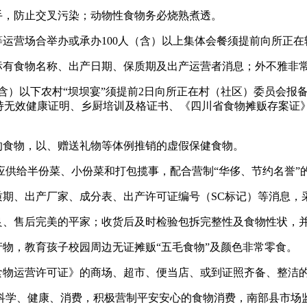
，防止交叉污染；动物性食物务必烧熟煮透。
运营场合举办或承办100人（含）以上集体会餐须提前向所正在
有食物名称、出产日期、保质期及出产运营者消息；外不雅非
含）以下农村“坝坝宴”须提前2日向所正在村（社区）委员会报
时持无效健康证明、乡厨培训及格证书、《四川省食物摊贩存案证
食物，以、赠送礼物等体例推销的虚假保健食物。
给半份菜、小份菜和打包揽事，配合营制“华侈、节约名誉”
期、出产厂家、成分表、出产许可证编号（SC标记）等消息，采
、售后完美的平家；收货后及时检验包拆完整性及食物性状，
物，教育孩子校园周边无证摊贩“五毛食物”及颜色非常零食。
物运营许可证》的商场、超市、便当店、或到证照齐备、整洁
、健康、消费，积极营制平安安心的食物消费，南部县市场监视