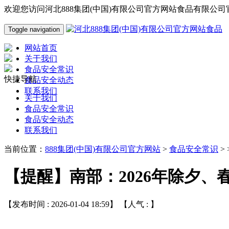
欢迎您访问河北888集团(中国)有限公司官方网站食品有限公司
Toggle navigation
网站首页
关于我们
食品安全常识
快捷导航
食品安全动态
联系我们
关于我们
食品安全常识
食品安全动态
联系我们
当前位置：
888集团(中国)有限公司官方网站
>
食品安全常识
>
【提醒】南部：2026年除夕、
【发布时间 : 2026-01-04 18:59】 【人气 :
】